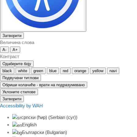
Затворити
Величина слова
A-
A+
Контраст
Одаберите боју
black
white
green
blue
red
orange
yellow
navi
Подвучени титлови
Обриши колачиће - врати на подразумевано
Уклоните стилове
Затворити
Accessibility by WAH
српски (ћир)
(
Serbian (cyr)
)
English
Български
(
Bulgarian
)