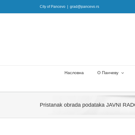
Skip
City of Pancevo
|
grad@pancevo.rs
to
content
Насловна
О Панчеву
Pristanak obrada podataka JAVNI RA