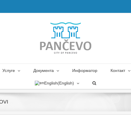
Услуге
Документа
Информатор
Контакт
English
(
English
)
DOVI