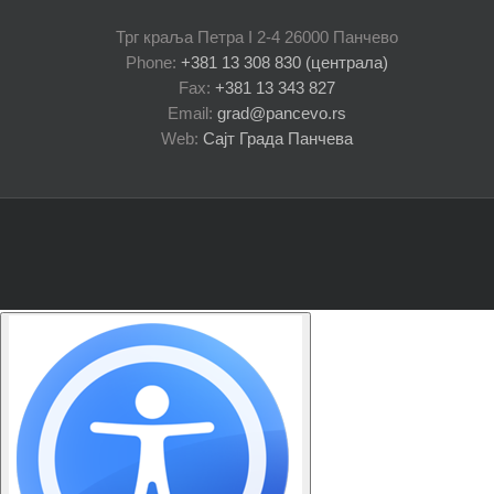
Трг краља Петра I 2-4 26000 Панчево
Phone:
+381 13 308 830 (централа)
Fax:
+381 13 343 827
Email:
grad@pancevo.rs
Web:
Сајт Града Панчева