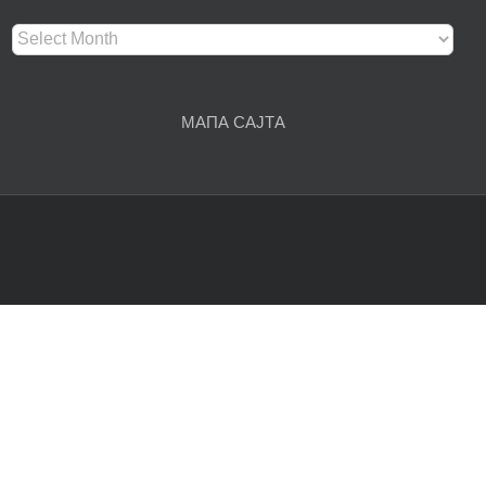
Архива
чланака
МАПА САЈТА