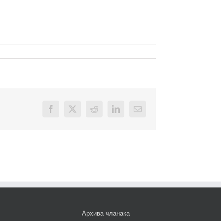
Facebook
X
Reddit
LinkedIn
Email
Архива чланака