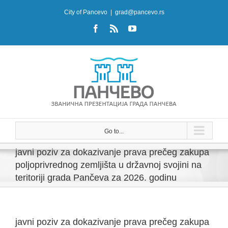
Skip
City of Pancevo
|
grad@pancevo.rs
to
Facebook
Rss
YouTube
content
Go to...
javni poziv za dokazivanje prava prečeg zakupa
poljoprivrednog zemljišta u državnoj svojini na
teritoriji grada Pančeva za 2026. godinu
javni poziv za dokazivanje prava prečeg zakupa