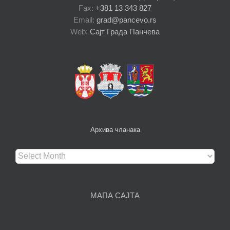
Fax:
+381 13 343 827
Email:
grad@pancevo.rs
Web:
Сајт Града Панчева
Архива чланака
Архива
чланака
МАПА САЈТА