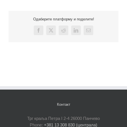
Одаберите платформу и поделите!
Facebook
X
Reddit
LinkedIn
Email
Контакт
Трг краља Петра I 2-4 26000 Панчево
Phone:
+381 13 308 830 (централа)