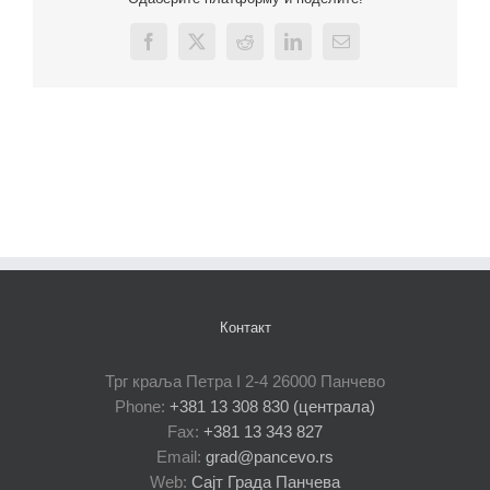
Facebook
X
Reddit
LinkedIn
Email
Контакт
Трг краља Петра I 2-4 26000 Панчево
Phone:
+381 13 308 830 (централа)
Fax:
+381 13 343 827
Email:
grad@pancevo.rs
Web:
Сајт Града Панчева