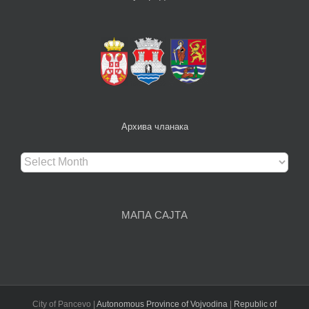
Архива чланака
Архива
чланака
МАПА САЈТА
City of Pancevo |
Autonomous Province of Vojvodina
|
Republic of