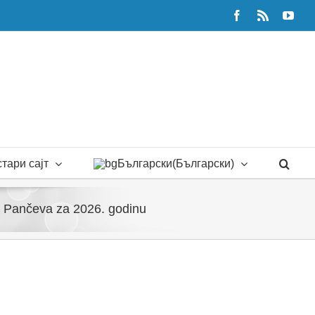
Facebook
Rss
You
тари сајт
Български
(
Български
)
ada Pančeva za 2026. godinu