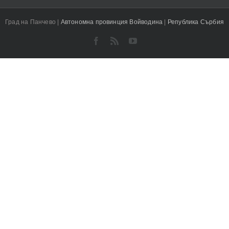
Град на Панчево |
Автономна провинция Войводина
|
Република Сърбия
Facebook
Rss
YouTube