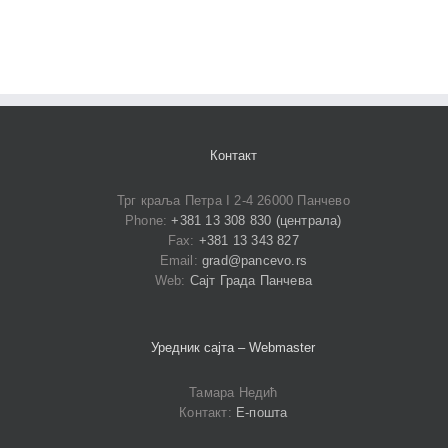
Контакт
Трг краља Петра I 2-4 26000 Панчево
Phone:
+381 13 308 830 (централа)
Fax:
+381 13 343 827
Email:
grad@pancevo.rs
Web:
Сајт Града Панчева
Уредник сајта – Webmaster
Тамара Недић
Контакт:
Е-пошта