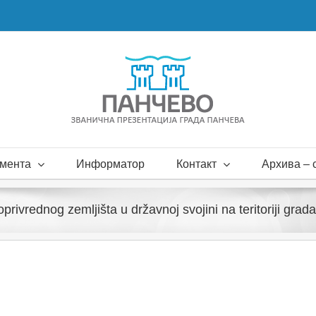
мента
Информатор
Контакт
Архива – с
privrednog zemljišta u državnoj svojini na teritoriji gr