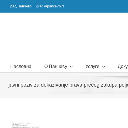
Skip
Град Панчево
|
grad@pancevo.rs
to
content
Насловна
О Панчеву
Услуге
Доку
javni poziv za dokazivanje prava prečeg zakupa poljo