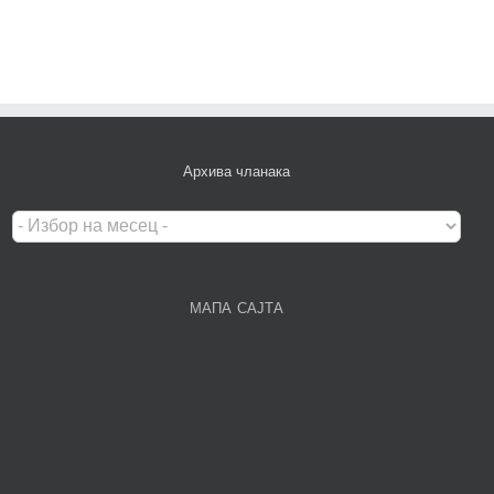
Архива чланака
Архива
чланака
МАПА САЈТА