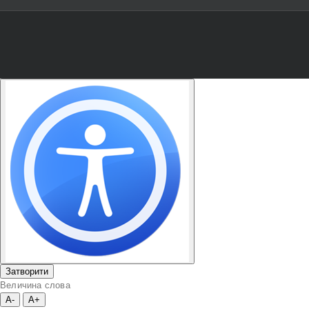
Затворити
Величина слова
A-
A+