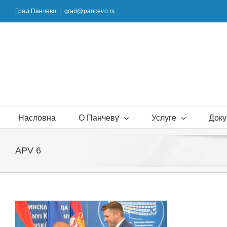
Skip
Град Панчево
|
grad@pancevo.rs
to
content
Насловна
О Панчеву
Услуге
Доку
APV 6