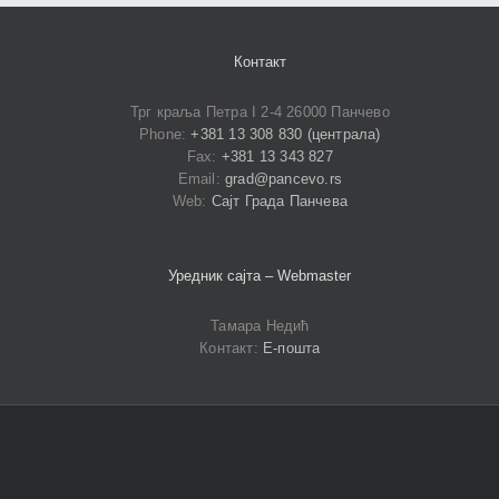
Контакт
Трг краља Петра I 2-4 26000 Панчево
Phone:
+381 13 308 830 (централа)
Fax:
+381 13 343 827
Email:
grad@pancevo.rs
Web:
Сајт Града Панчева
Уредник сајта – Webmaster
Тамара Недић
Контакт:
Е-пошта