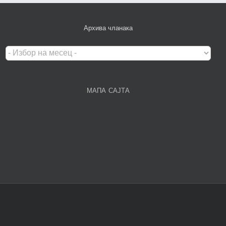
Архива чланака
Архива
чланака
МАПА САЈТА