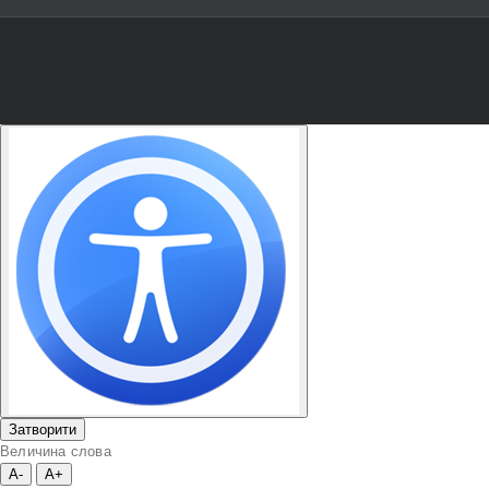
Затворити
Величина слова
A-
A+