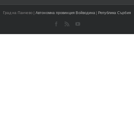
Град на Панчево |
Автономна провинция Войводина
|
Република Сърбия
Facebook
Rss
YouTube