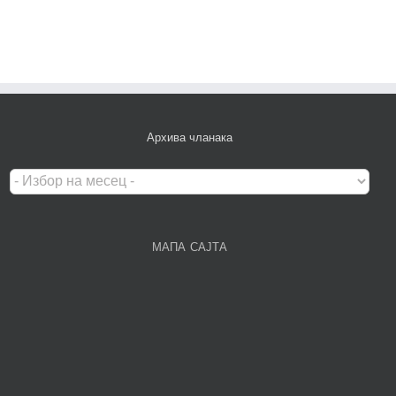
Архива чланака
Архива
чланака
МАПА САЈТА