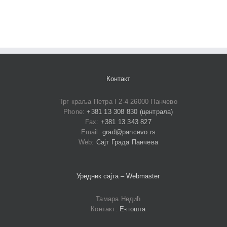
Контакт
Трг краља Петра I 2-4 26000 Панчево
Phone:
+381 13 308 830 (централа)
Fax:
+381 13 343 827
Email:
grad@pancevo.rs
Web:
Сајт Града Панчева
Уредник сајта – Webmaster
Тамара Недић
Контакт:
Е-пошта