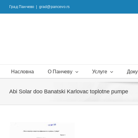
Skip
Град Панчево
|
grad@pancevo.rs
to
content
Насловна
О Панчеву
Услуге
Доку
Abi Solar doo Banatski Karlovac toplotne pumpe