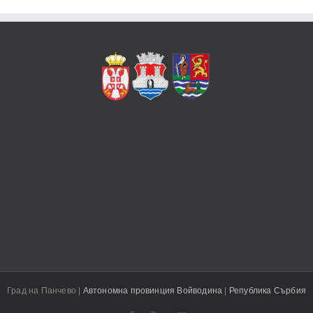
Град на Панчево |
Автономна провинция Войводина
|
Република Сърбия