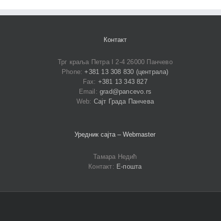
Контакт
Трг краља Петра I 2-4 26000 Панчево
Phone:
+381 13 308 830 (централа)
Fax:
+381 13 343 827
Email:
grad@pancevo.rs
Web:
Сајт Града Панчева
Уредник сајта – Webmaster
Тамара Недић
Контакт:
Е-пошта