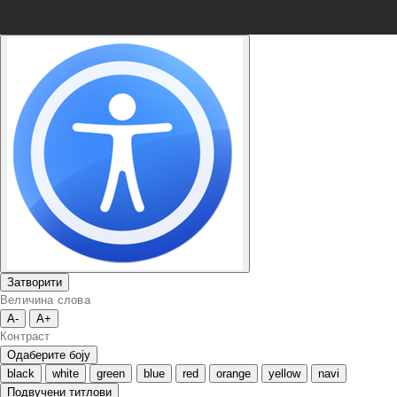
Затворити
Величина слова
A-
A+
Контраст
Одаберите боју
black
white
green
blue
red
orange
yellow
navi
Подвучени титлови