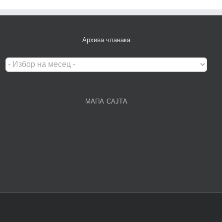
Архива чланака
Архива
чланака
МАПА САЈТА