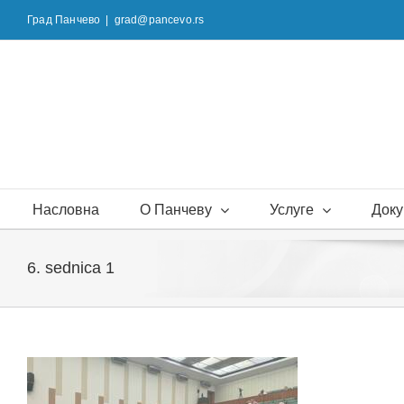
Skip
Град Панчево
|
grad@pancevo.rs
to
content
Насловна
О Панчеву
Услуге
Доку
6. sednica 1