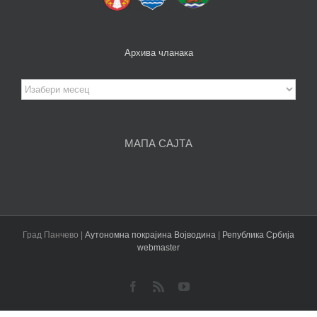
Архива чланака
Архива
чланака
МАПА САЈТА
Град Панчево |
Аутономна покрајина Војводина
|
Република Србија
webmaster
Facebook
Rss
YouTube