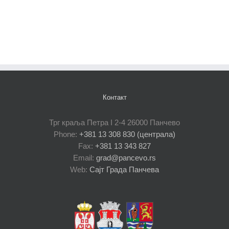
Контакт
Трг краља Петра I 2-4 26000 Панчево
Phone:
+381 13 308 830 (централа)
Fax:
+381 13 343 827
Email:
grad@pancevo.rs
Web:
Сајт Града Панчева