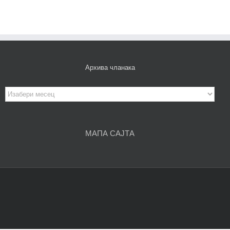
Архива чланака
Архива
чланака
МАПА САЈТА