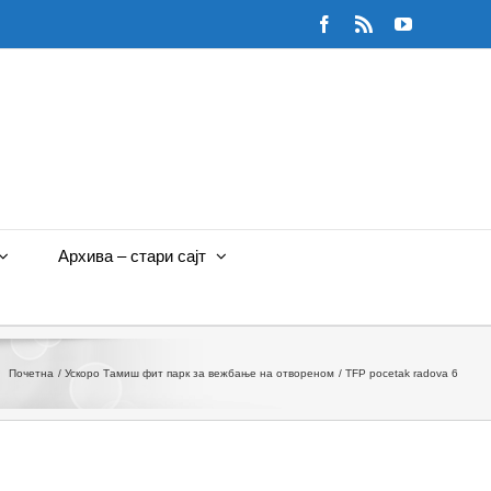
Facebook
Rss
YouTube
Архива – стари сајт
Почетна
Ускоро Тамиш фит парк за вежбање на отвореном
TFP pocetak radova 6