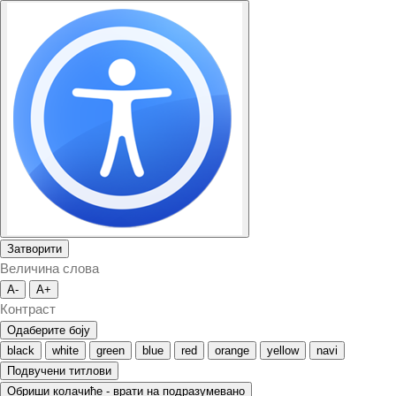
Затворити
Величина слова
A-
A+
Контраст
Одаберите боју
black
white
green
blue
red
orange
yellow
navi
Подвучени титлови
Обриши колачиће - врати на подразумевано