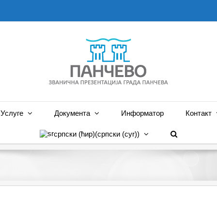
Услуге
Документа
Информатор
Контакт
српски (ћир)
(
српски (cyr)
)