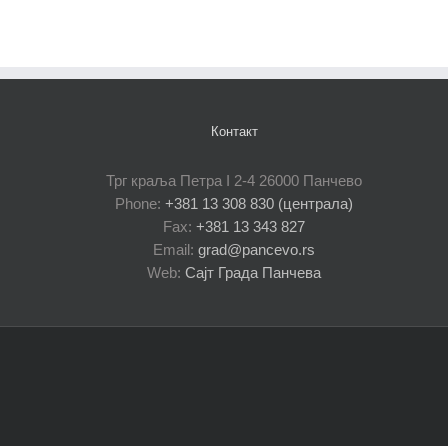
Контакт
Трг краља Петра I 2-4 26000 Панчево
Phone:
+381 13 308 830 (централа)
Fax:
+381 13 343 827
Email:
grad@pancevo.rs
Web:
Сајт Града Панчева