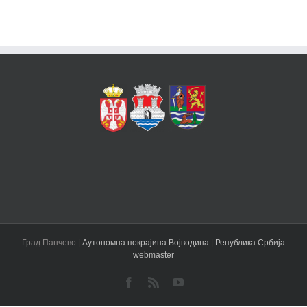
Град Панчево |
Аутономна покрајина Војводина
|
Република Србија
webmaster
Facebook
Rss
YouTube