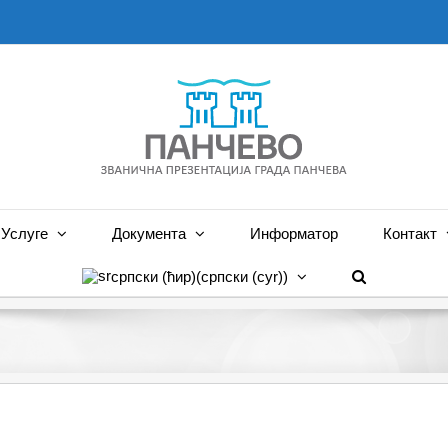
Услуге
Документа
Информатор
Контакт
српски (ћир)
(
српски (cyr)
)