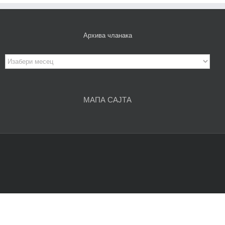
Архива чланака
Архива
чланака
МАПА САЈТА