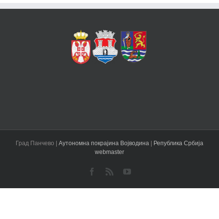
Град Панчево |
Аутономна покрајина Војводина
|
Република Србија
webmaster
Facebook
Rss
YouTube