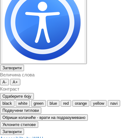
Затворити
Величина слова
A-
A+
Контраст
Одаберите боју
black
white
green
blue
red
orange
yellow
navi
Подвучени титлови
Обриши колачиће - врати на подразумевано
Уклоните стилове
Затворити