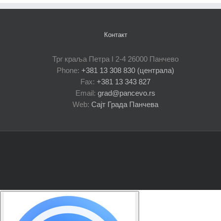
Контакт
Трг краља Петра I 2-4 26000 Панчево
Phone:
+381 13 308 830 (централа)
Fax:
+381 13 343 827
Email:
grad@pancevo.rs
Web:
Сајт Града Панчева