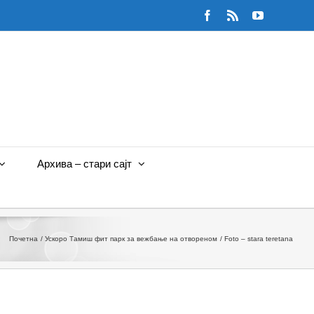
Facebook
Rss
YouTube
Архива – стари сајт
Почетна
Ускоро Тамиш фит парк за вежбање на отвореном
Foto – stara teretana