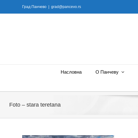
Skip
Град Панчево
|
grad@pancevo.rs
to
content
Насловна
О Панчеву
Foto – stara teretana