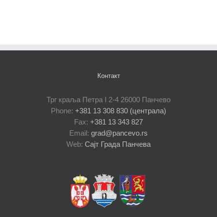
Контакт
Трг краља Петра I 2-4 26000 Панчево
Phone:
+381 13 308 830 (централа)
Fax:
+381 13 343 827
Email:
grad@pancevo.rs
Web:
Сајт Града Панчева