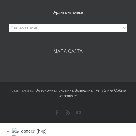
Архива чланака
Архива
чланака
МАПА САЈТА
Град Панчево |
Аутономна покрајина Војводина
|
Република Србија
webmaster
Facebook
Rss
YouTube
српски (ћир)