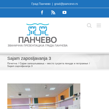
Skip
Град Панчево
|
grad@pancevo.rs
to
Facebook
Rss
YouTube
content
Sajam zaposljavanja 3
Почетна
Сајам запошљавања – место сусрета понуде и потражње
Sajam zaposljavanja 3