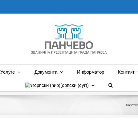
Услуге
Документа
Информатор
Контакт
српски (ћир)
(
српски (cyr)
)
Почетн