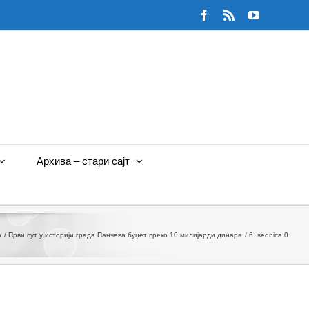
Facebook
Rss
YouTube
Архива – стари сајт
а
Први пут у историји града Панчева буџет преко 10 милијарди динара
6. sednica 0