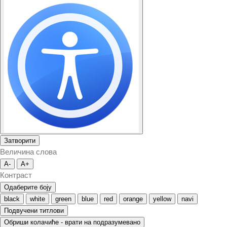
Затворити
Величина слова
A-
A+
Контраст
Одаберите боју
black
white
green
blue
red
orange
yellow
navi
Подвучени титлови
Обриши колачиће - врати на подразумевано