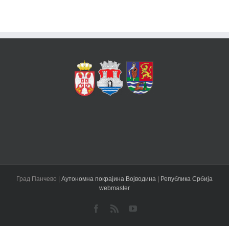
Град Панчево |
Аутономна покрајина Војводина
|
Република Србија
webmaster
Facebook
Rss
YouTube