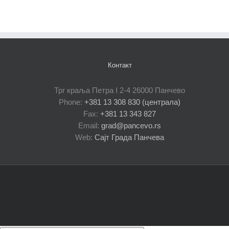
Контакт
Трг краља Петра I 2-4 26000 Панчево
Phone:
+381 13 308 830 (централа)
Fax:
+381 13 343 827
Email:
grad@pancevo.rs
Web:
Сајт Града Панчева