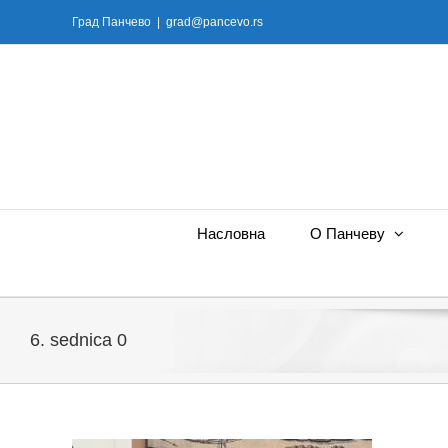
Skip
Град Панчево
|
grad@pancevo.rs
to
content
Насловна
О Панчеву
6. sednica 0