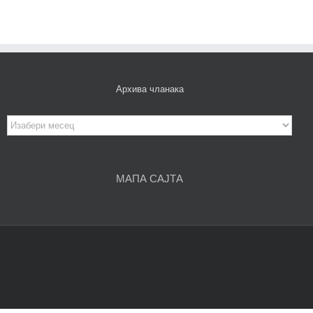
Архива чланака
Архива
чланака
МАПА САЈТА