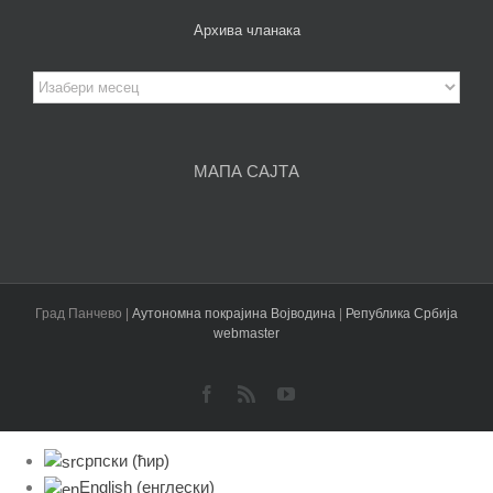
Архива чланака
Архива
чланака
МАПА САЈТА
Град Панчево |
Аутономна покрајина Војводина
|
Република Србија
webmaster
Facebook
Rss
YouTube
српски (ћир)
English
(
енглески
)