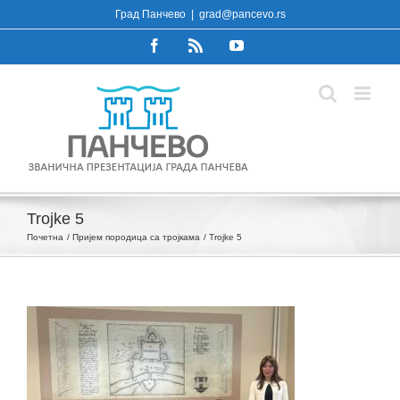
Skip
Град Панчево
|
grad@pancevo.rs
to
Facebook
Rss
YouTube
content
Trojke 5
Почетна
Пријем породица са тројкама
Trojke 5