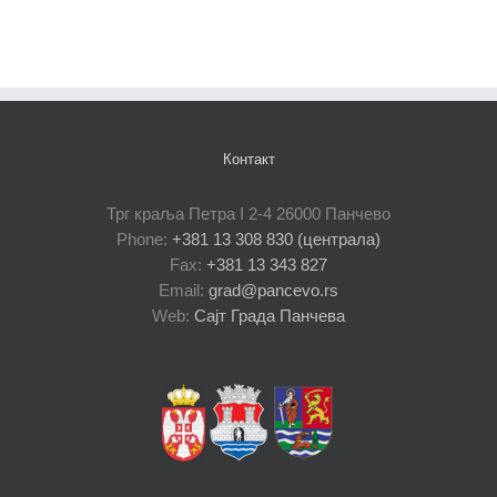
Контакт
Трг краља Петра I 2-4 26000 Панчево
Phone:
+381 13 308 830 (централа)
Fax:
+381 13 343 827
Email:
grad@pancevo.rs
Web:
Сајт Града Панчева