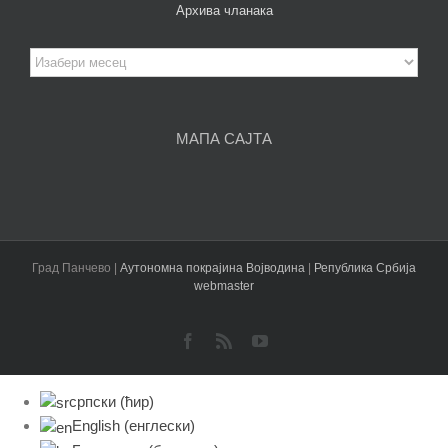
Архива чланака
Архива
чланака
МАПА САЈТА
Град Панчево |
Аутономна покрајина Војводина
|
Република Србија
webmaster
Facebook
Rss
YouTube
српски (ћир)
English
(
енглески
)