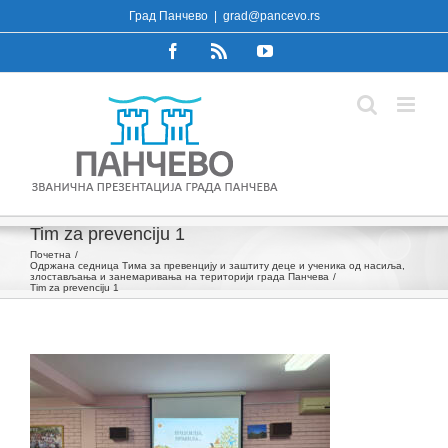
Skip
Град Панчево
|
grad@pancevo.rs
to
Facebook
Rss
YouTube
content
Tim za prevenciju 1
Почетна
Одржана седница Тимa за превенцију и заштиту деце и ученика од насиља,
злостављања и занемаривања на територији града Панчева
Tim za prevenciju 1