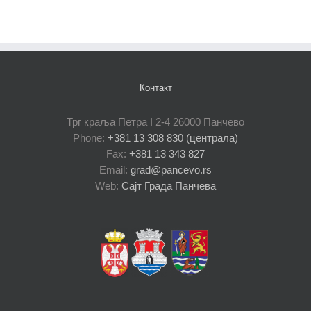
Контакт
Трг краља Петра I 2-4 26000 Панчево
Phone:
+381 13 308 830 (централа)
Fax:
+381 13 343 827
Email:
grad@pancevo.rs
Web:
Сајт Града Панчева