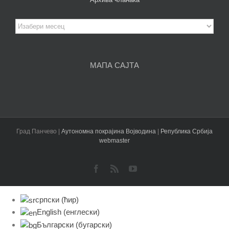
Архива
чланака
МАПА САЈТА
Град Панчево |
Аутономна покрајина Војводина
|
Република Србија
webmaster
Facebook
Rss
YouTube
српски (ћир)
English
(
енглески
)
Български
(
бугарски
)