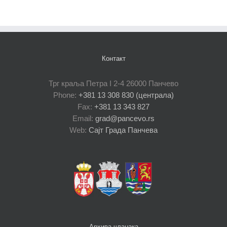
Контакт
Трг краља Петра I 2-4 26000 Панчево
Phone:
+381 13 308 830 (централа)
Fax:
+381 13 343 827
Email:
grad@pancevo.rs
Web:
Сајт Града Панчева
Архива чланака