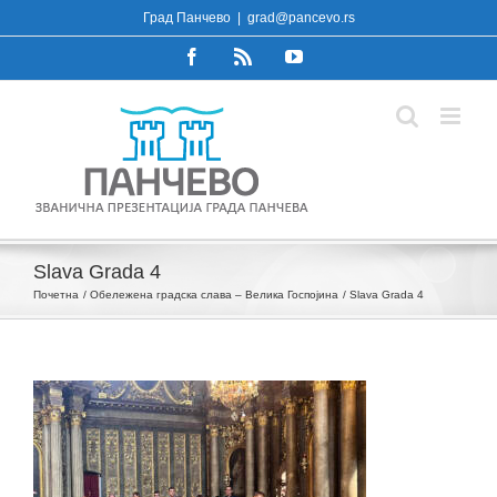
Skip
Град Панчево
|
grad@pancevo.rs
to
Facebook
Rss
YouTube
content
Slava Grada 4
Почетна
Oбележена градска слава – Велика Госпојина
Slava Grada 4