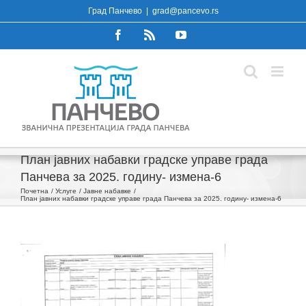
Skip
Град Панчево
|
grad@pancevo.rs
to
Facebook
Rss
YouTube
content
План јавних набавки градске управе града
Панчева за 2025. годину- измена-6
Почетна
Услуге
Јавне набавке
План јавних набавки градске управе града Панчева за 2025. годину- измена-6