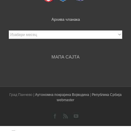
Архива чланака
Архива
чланака
МАПА САЈТА
Град Панчево |
Аутономна покрајина Војводина
|
Република Србија
webmaster
Facebook
Rss
YouTube