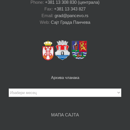
Phone:
+381 13 308 830 (централа)
Fax:
+381 13 343 827
Email:
grad@pancevo.rs
Web:
Сајт Града Панчева
Архива чланака
Архива
чланака
МАПА САЈТА