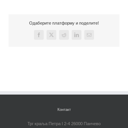
Одаберите платформу и поделите!
Facebook
X
Reddit
LinkedIn
Email
Контакт
Трг краља Петра I 2-4 26000 Панчево