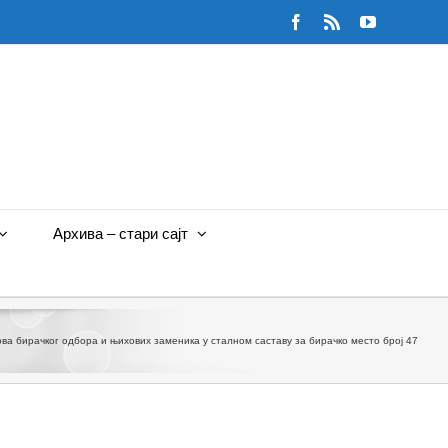
Facebook
Rss
YouTube
Архива – стари сајт
а бирачког одбора и њихових заменика у сталном саставу за бирачко место број 47