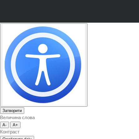
Затворити
Величина слова
A-
A+
Контраст