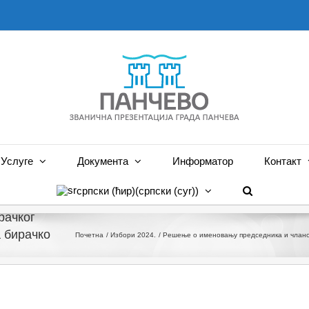
Услуге
Документа
Информатор
Контакт
српски (ћир)
(
српски (cyr)
)
рачког
а бирачко
Почетна
Избори 2024.
Решење о именовању председника и чланов