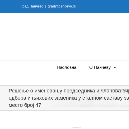
Skip
Град Панчево
|
grad@pancevo.rs
to
content
Насловна
О Панчеву
Решење о именовању председника и чланова би
одбора и њихових заменика у сталном саставу з
место број 47