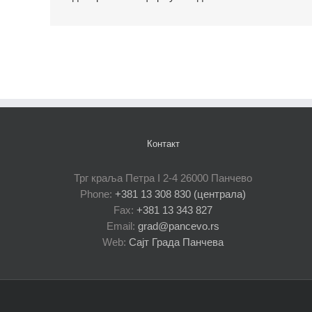
Контакт
Трг краља Петра I 2-4 26000 Панчево
Phone:
+381 13 308 830 (централа)
Fax:
+381 13 343 827
Email:
grad@pancevo.rs
Web:
Сајт Града Панчева