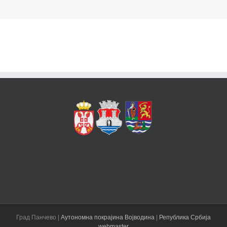
Град Панчево |
Аутономна покрајина Војводина
|
Република Србија
webmaster