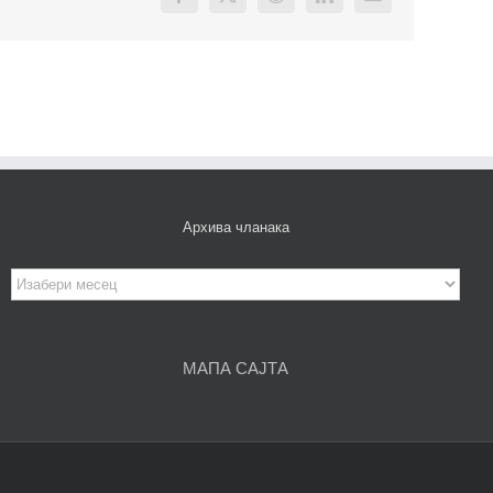
Facebook
X
Reddit
LinkedIn
Email
Архива чланака
Архива
чланака
МАПА САЈТА