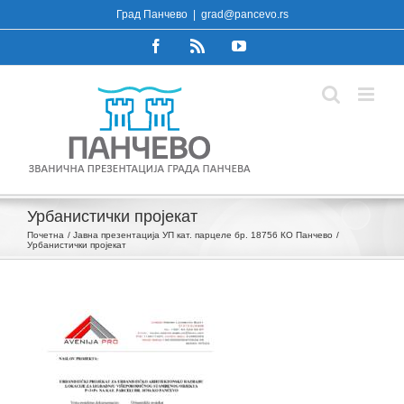
Skip
Град Панчево
|
grad@pancevo.rs
to
Facebook
Rss
YouTube
content
Урбанистички пројекат
Почетна
Јавна презентација УП кат. парцеле бр. 18756 КО Панчево
Урбанистички пројекат