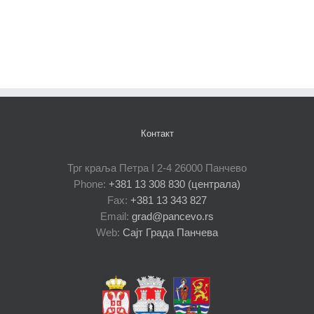
Контакт
Трг краља Петра I 2-4 26000 Панчево
Phone:
+381 13 308 830 (централа)
Fax:
+381 13 343 827
Email:
grad@pancevo.rs
Web:
Сајт Града Панчева