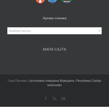
Архива чланака
Архива
чланака
МАПА САЈТА
Град Панчево |
Аутономна покрајина Војводина
|
Република Србија
webmaster
Facebook
Rss
YouTube