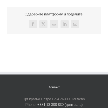
Одаберите платформу и поделите!
Facebook
X
Reddit
LinkedIn
Email
Контакт
Трг краља Петра I 2-4 26000 Панчево
Phone:
+381 13 308 830 (централа)