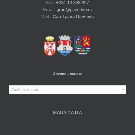
Fax:
+381 13 343 827
Email:
grad@pancevo.rs
Web:
Сајт Града Панчева
Архива чланака
Архива
чланака
МАПА САЈТА