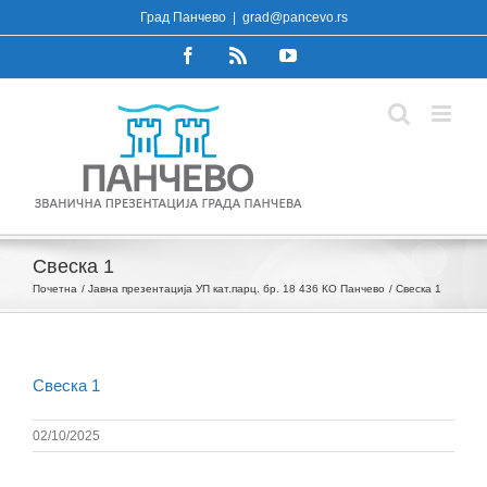
Skip
Град Панчево
|
grad@pancevo.rs
to
Facebook
Rss
YouTube
content
Свеска 1
Почетна
Јавна презентација УП кат.парц. бр. 18 436 КО Панчево
Свеска 1
Свеска 1
02/10/2025