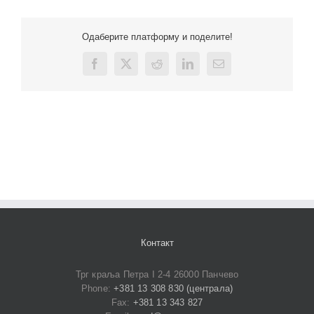
Одаберите платформу и поделите!
Facebook
X
Reddit
LinkedIn
Email
Контакт
Трг краља Петра I 2-4 26000 Панчево
Phone:
+381 13 308 830 (централа)
Fax:
+381 13 343 827