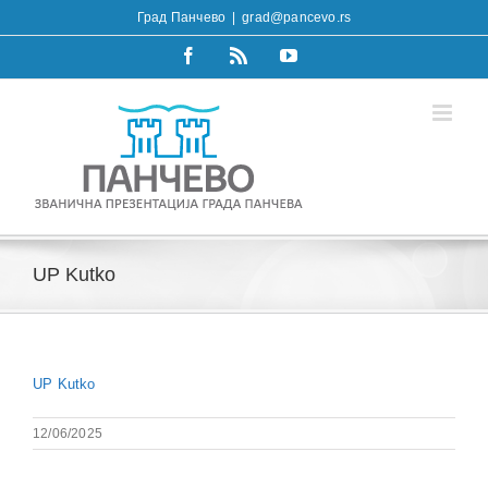
Skip
Град Панчево
|
grad@pancevo.rs
to
content
Facebook
Rss
YouTube
UP Kutko
UP Kutko
12/06/2025