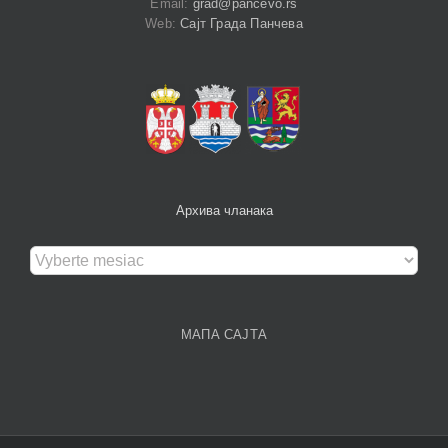
Email:
grad@pancevo.rs
Web:
Сајт Града Панчева
Архива чланака
Архива
чланака
МАПА САЈТА