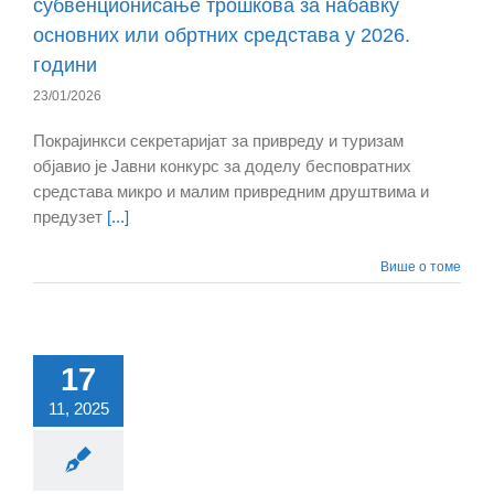
субвенционисање трошкова за набавку
основних или обртних средстава у 2026.
години
23/01/2026
Покрајинкси секретаријат за привреду и туризам
објавио је Јавни конкурс за доделу бесповратних
средстава микро и малим привредним друштвима и
предузет
[...]
Више о томе
17
11, 2025