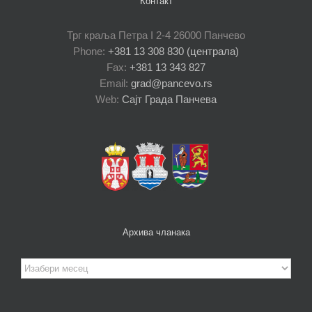
Контакт
Трг краља Петра I 2-4 26000 Панчево
Phone:
+381 13 308 830 (централа)
Fax:
+381 13 343 827
Email:
grad@pancevo.rs
Web:
Сајт Града Панчева
Архива чланака
Архива
чланака