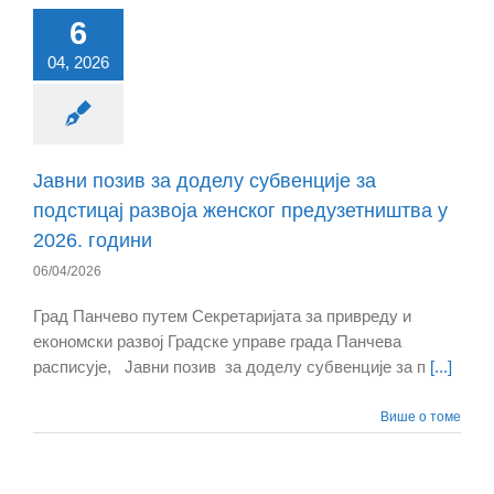
6
04, 2026
Јавни позив за доделу субвенције за
подстицај развоја женског предузетништва у
2026. години
06/04/2026
Град Панчево путем Секретаријата за привреду и
економски развој Градске управе града Панчева
расписује, Јавни позив за доделу субвенције за п
[...]
Више о томе