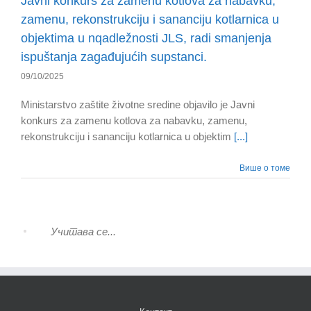
Javni konkurs za zamenu kotlova za nabavku,
zamenu, rekonstrukciju i sananciju kotlarnica u
objektima u nqadležnosti JLS, radi smanjenja
ispuštanja zagađujućih supstanci.
09/10/2025
Ministarstvo zaštite životne sredine objavilo je Javni
konkurs za zamenu kotlova za nabavku, zamenu,
rekonstrukciju i sananciju kotlarnica u objektim
[...]
Више о томе
Учитава се...