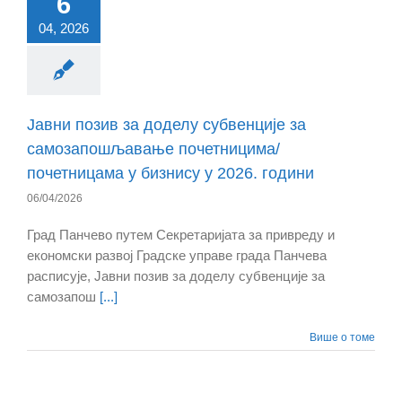
6
04, 2026
Јавни позив за доделу субвенције за
самозапошљавање почетницима/
почетницама у бизнису у 2026. години
06/04/2026
Град Панчево путем Секретаријата за привреду и
економски развој Градске управе града Панчева
расписује, Јавни позив за доделу субвенције за
самозапош
[...]
Више о томе