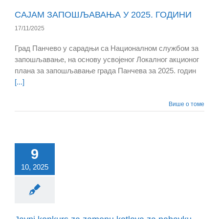
САЈАМ ЗАПОШЉАВАЊА У 2025. ГОДИНИ
17/11/2025
Град Панчево у сарадњи са Националном службом за
запошљавање, на основу усвојеног Локалног акционог
плана за запошљавање града Панчева за 2025. годин
[...]
Више о томе
9
10, 2025