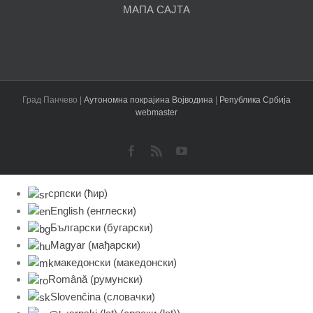
МАПА САЈТА
Град Панчево |
Аутономна покрајина Војводина
|
Република Србија
webmaster
Facebook
Rss
YouTube
српски (ћир)
English
(
енглески
)
Български
(
бугарски
)
Magyar
(
мађарски
)
македонски
(
македонски
)
Română
(
румунски
)
Slovenčina
(
словачки
)