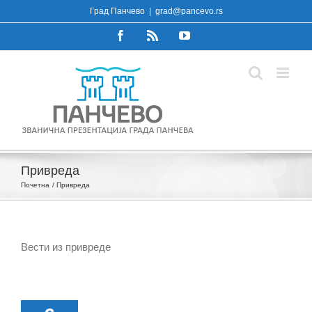
Skip
Град Панчево
|
grad@pancevo.rs
to
Facebook
Rss
YouTube
content
Привреда
Почетна
Привреда
Вести из привреде