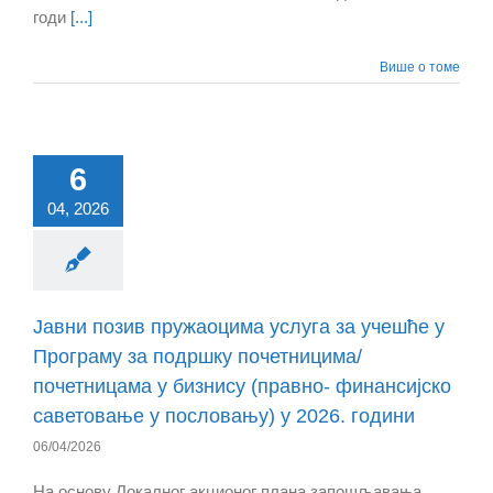
годи
[...]
Више о томе
6
04, 2026
Jавни позив пружаоцима услуга за учешће у
Програму за подршку почетницима/
почетницама у бизнису (правно- финансијско
саветовање у пословању) у 2026. години
06/04/2026
На основу Локалног акционог плана запошљавања