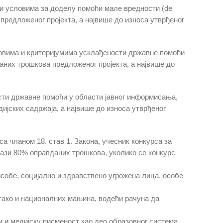
 и условима за доделу помоћи мале вредности (de
предложеног пројекта, а највише до износа утврђеног
словима и критеријумима усклађености државне помоћи
аних трошкова предложеног пројекта, а највише до
ости државне помоћи у области јавног информисања,
јских садржаја, а највише до износа утврђеног
а чланом 18. став 1. Закона, учесник конкурса за
лази 80% оправданих трошкова, уколико се конкурс
собе, социјално и здравствено угрожена лица, особе
 тако и националних мањина, водећи рачуна да
 и медијску писменост као део образовног система,