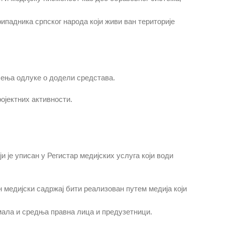
ипадника српског народа који живи ван територије
ошења одлуке о додели средстава.
ојектних активности.
 је уписан у Регистар медијских услуга који води
н медијски садржај бити реализован путем медија који
мала и средња правна лица и предузетници.