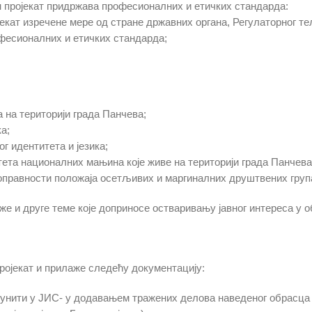
ван пројекат придржава професионалних и етичких стандарда:
ојекат изречене мере од стране државних органа, Регулаторног т
фесионалних и етичких стандарда;
а на територији града Панчева;
а;
г идентитета и jезика;
тета националних мањина које живе на територији града Панчева
оправности положаjа осетљивих и маргиналних друштвених груп
же и друге теме које доприносе остваривању јавног интереса у 
ројекат и прилаже следећу документацију:
пунити у ЈИС- у додавањем тражених делова наведеног обрасца 