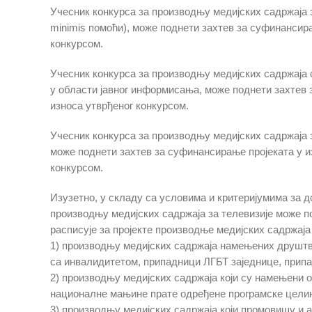
Учесник конкурса за производњу медијских садржаја 
minimis помоћи), може поднети захтев за суфинансира
конкурсом.
Учесник конкурса за производњу медијских садржаја 
у области јавног информисања, може поднети захтев 
износа утврђеног конкурсом.
Учесник конкурса за производњу медијских садржаја 
може поднети захтев за суфинансирање пројеката у и
конкурсом.
Изузетно, у складу са условима и критеријумима за д
производњу медијских садржаја за телевизије може п
расписује за пројекте производње медијских садржаја 
1) производњу медијских садржаја намењених друштве
са инвалидитетом, припадници ЛГБТ заједнице, припа
2) производњу медијских садржаја који су намењени 
националне мањине прате одређене програмске целин
3) производњу медијских садржаја који промовишу и 