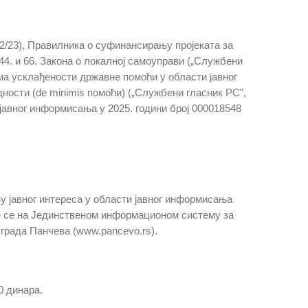
 92/23), Правилника о суфинансирању пројеката за
44. и 66. Закона о локалној самоуправи („Службени
мима усклађености државне помоћи у области јавног
ности (de minimis помоћи) („Службени гласник РС”,
јавног информисања у 2025. години број 000018548
у јавног интереса у области јавног информисања
е се на Јединственом информационом систему за
града Панчева (www.pancevo.rs).
0 динара.