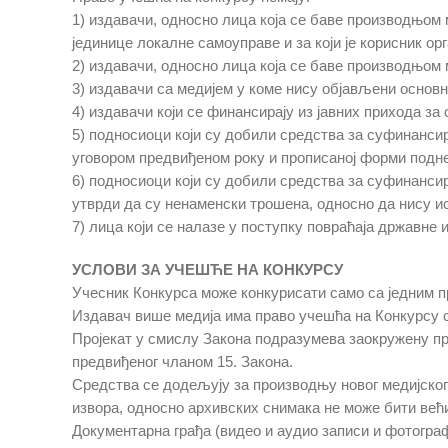
1) издавачи, односно лица која се баве производњом 
јединице локалне самоуправе и за који је корисник ор
2) издавачи, односно лица која се баве производњом 
3) издавачи са медијем у коме нису објављени основн
4) издавачи који се финансирају из јавних прихода 
5) подносиоци који су добили средства за суфинансир
уговором предвиђеном року и прописаној форми поднел
6) подносиоци који су добили средства за суфинансир
утврди да су ненаменски трошена, односно да нису и
7) лица који се налазe у поступку повраћаја државне 
УСЛОВИ ЗА УЧЕШЋЕ НА КОНКУРСУ
Учесник Конкурса може конкурисати само са jедним п
Издавач више медија има право учешћа на Конкурсу са
Пројекат у смислу Закона подразумева заокружену пр
предвиђеног чланом 15. Закона.
Средства се додељују за производњу новог медијског 
извора, односно архивских снимака не може бити већи
Документарна грађа (видео и аудио записи и фотографи