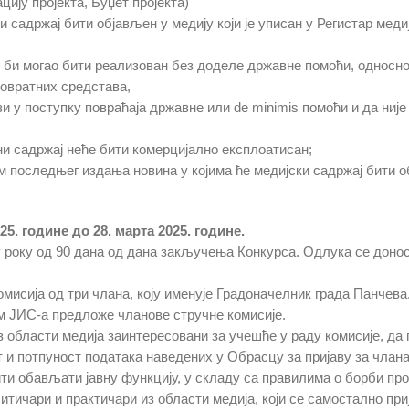
ију пројекта, Буџет пројекта)
ски садржаj бити објављен у медију који је уписан у Регистар ме
не би могао бити реализован без доделе државне помоћи, односно
овратних средстава,
зи у поступку повраћаја државне или de minimis помоћи и да ниј
ни садржај неће бити комерцијално експлоатисан;
м последњег издања новина у којима ће медијски садржај бити о
5. године до 28. марта 2025. године.
 у року од 90 дана од дана закључења Конкурса. Одлука се дон
мисија од три члана, коју именује Градоначелник града Панчева
м ЈИС-a предложе чланове стручне комисије.
з области медија заинтересовани за учешће у раду комисије, да
т и потпуност података наведених у Обрасцу за пријаву за члана
ти обављати јавну функцију, у складу са правилима о борби про
тичари и практичари из области медија, који се самостално при