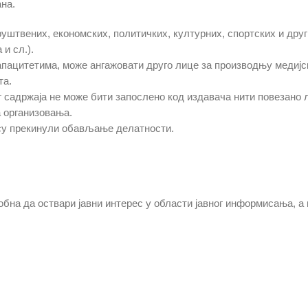
на.
уштвених, економских, политичких, културних, спортских и дру
и сл.).
апацитетима, може ангажовати друго лице за производњу медијс
та.
г садржаја не може бити запослено код издавача нити повезано 
 организовања.
 су прекинули обављање делатности.
добна да оствари јавни интерес у области јавног информисања, а