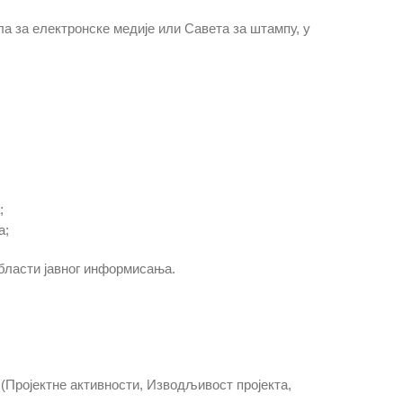
ела за електронске медије или Савета за штампу, у
;
а;
области јавног информисања.
(Пројектне активности, Изводљивост пројекта,