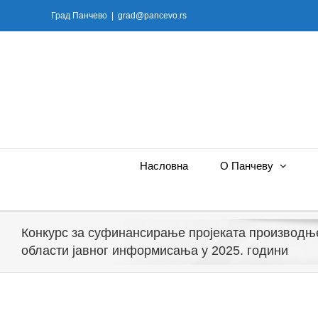
Skip
Град Панчево
|
grad@pancevo.rs
to
content
Насловна
О Панчеву
Конкурс за суфинансирање пројеката производње
области јавног информисања у 2025. години