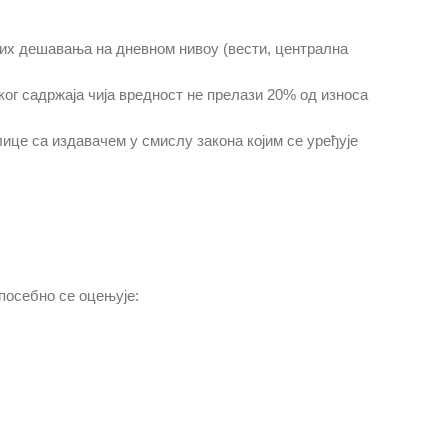
гих дешавања на дневном нивоу (вести, централна
ког садржаја чија вредност не прелази 20% од износа
лице са издавачем у смислу закона којим се уређује
 посебно се оцењује: