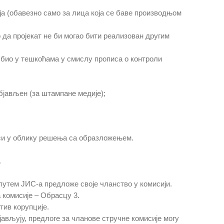
дија (обавезно само за лица која се баве производњом
 да пројекат не би могао бити реализован другим
е био у тешкоћама у смислу прописа о контроли
бјављен (за штампане медије);
оси у облику решења са образложењем.
.
 путем ЈИС-a предложе своје чланство у комисији.
 комисије – Обрасцу 3.
тив корупције.
јављују, предлоге за чланове стручне комисије могу