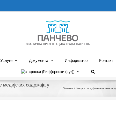
Услуге
Документа
Информатор
Контакт
српски (ћир)
(
српски (cyr)
)
 медијских садржаја у
Почетна
Конкурс за суфинансирање прој