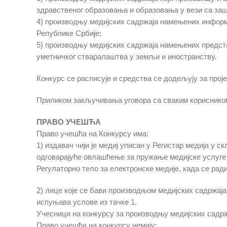
здравственог образовања и образовања у вези са за
4) производњу медијских садржаја намењених информис
Републике Србије;
5) производњу медијских садржаја намењених предс
уметничког стваралаштва у земљи и иностранству.
Конкурс се расписује и средства се додељују за прој
Приликом закључивања уговора са сваким корисником о
ПРАВО УЧЕШЋА
Право учешћа на Конкурсу има:
1) издавач чији је медиј уписан у Регистар медија у ск
одговарајуће овлашћење за пружање медијске услуге у 
Регулаторно тело за електронске медије, када се рад
2) лице које се бави производњом медијских садржаја 
испуњава услове из тачке 1.
Учесници на конкурсу за производњу медијских садрж
Право учешћа на конкурсу немају: