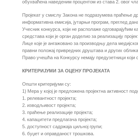
обухваћена наведеним процентом из става 2. овог чла
Пројекат у смислу Закона не подразумева праћење др
информативна емисија, јутарњи програм, преглед дана 
Учесник конкурса, који не располаже одговарајућим к
средстава који је орган доделио за реализацију пројек
Лице које је ангажовано за производњу дела медијско
правни положај привредних друштава и других облика
Право учешћа на Конкурсу немају предузетници који
КРИТЕРИЈУМИ ЗА ОЦЕНУ ПРОЈЕКАТА
Општи критеријуми су:
1) Мера у којој је предложена пројектна активност по
1. релевантност пројекта;
2. изводљивост пројекта;
3. праћење реализације пројекта;
4. капацитети предлагача пројекта;
5. доступност садржаја циљној групи;
6. буџет и оправданост трошкова.