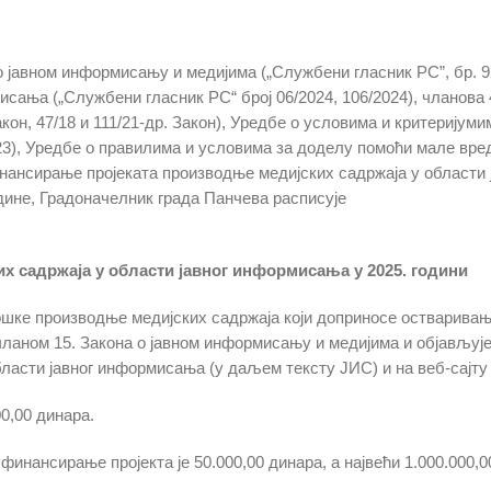
она о јавном информисању и медијима („Службени гласник РС”, бр.
исања („Службени гласник РС“ број 06/2024, 106/2024), чланова 
 Закон, 47/18 и 111/21-др. Закон), Уредбе о условима и критерију
23), Уредбе о правилима и условима за доделу помоћи мале вред
инансирање проjеката производње медијских садржаја у области 
одине, Градоначелник града Панчева расписуjе
х садржаја у области јавног информисања у 2025. години
шке производње медијских садржаја који доприносе остваривањ
чланом 15. Закона о јавном информисању и медијима и објављуј
асти јавног информисања (у даљем тексту ЈИС) и на веб-сајту 
0,00 динара.
инансирање пројекта је 50.000,00 динара, а највећи 1.000.000,0