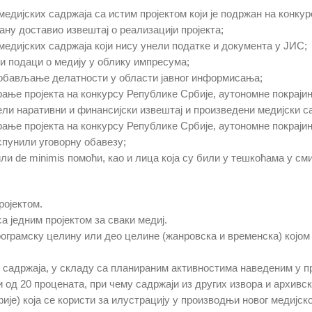
медијских садржаја са истим пројектом који је подржан на конку
гану доставио извештај о реализацији пројекта;
медијских садржаја који нису унели податке и документа у ЈИС;
и подаци о медију у облику импресума;
за обављање делатности у области јавног информисања;
ање пројекта на конкурсу Републике Србије, аутономне покрајин
и наративни и финансијски извештај и произведени медијски са
ање пројекта на конкурсу Републике Србије, аутономне покрајине
спунили уговорну обавезу;
или de minimis помоћи, као и лица која су били у тешкоћама у с
роjектом.
 једним пројектом за сваки медиј.
ограмску целину или део целине (жанровска и временска) којом
садржаја, у складу са планираним активностима наведеним у прој
 од 20 процената, при чему садржаји из других извора и архивск
је) која се користи за илустрацију у производњи новог медијско