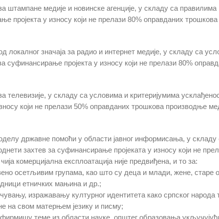
за штампане медије и новинске агенције, у складу са правилима
ње пројекта у износу који не прелази 80% оправданих трошкова 
од локалног значаја за радио и интернет медије, у складу са у
за суфинансирање пројекта у износу који не прелази 80% оправд
за телевизије, у складу са условима и критеријумима усклађен
зносу који не прелази 50% оправданих трошкова производње меди
оделу државне помоћи у области јавног информисања, у складу с
однети захтев за суфинансирање пројеката у износу који не пре
чија комерцијална експлоатација није предвиђена, и то за:
но осетљивим групама, као што су деца и млади, жене, старе о
дници етничких мањина и др.;
очувању, изражавању културног идентитета како српског народа
е на свом матерњем језику и писму;
афирмишу теме из области науке, општег образовања укључујући