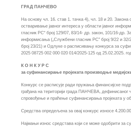
ГРАД ПАНЧЕВО
На основу чл. 16. став 1. тачка 4), чл. 18 и 20. Зак
остваривање јавног интереса у области јавног информ
гласник РС“ број 129/07, 83/14- др. закон, 101/16-др.
информисања („Службени гласник РС” број 9/22 и 32/
број 23/21) и Одлуке o расписивању конкурса за суф
2025 08725 002 000 020 014/2025-125 од 25.02.2025. г
К О Н К У Р С
за суфинансирање проjеката производње медијски
Конкурс се расписује ради пружања финансијске подр
грађана на територији града ПАНЧЕВА, дефинисаног 
спровођење и праћење суфинансирања пројеката у обл
Средства опредељена за овај конкурс износе 4.200.00
Најмањи износ средстава који се може одобрити за суф