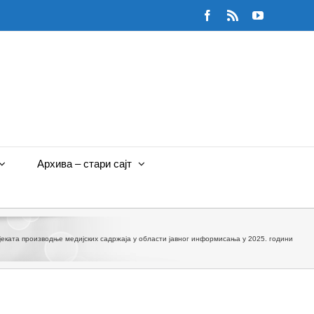
Facebook
Rss
YouTube
Архива – стари сајт
еката производње медијских садржаја у области јавног информисања у 2025. години