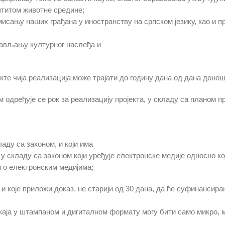
штитом животне средине;
ању наших грађана у иностранству на српском језику, као и пр
тављању културног наслеђа и
екте чија реализација може трајати до годину дана од дана дон
дређује се рок за реализацију пројекта, у складу са планом пр
ладу са законом, и који има
складу са законом који уређује електронске медије односно који
и о електронским медијима;
и које приложи доказ, не старији од 30 дана, да ће суфинансира
аја у штампаном и дигиталном формату могу бити само микро, 