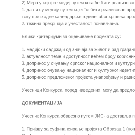
2) Мера у којој се медиј путем кога ће бити реализо
1. да ли су медију путем којег ће бити реализован пр
току претходне календарске године, због кршења про
2. тежина прекршаја и учесталост понављања.
Ближи критеријуми за оцењивање пројеката су:
1. медијски садржаји од значаја за живот и рад грађан
2. актуелност теме и доступност већем броју корисник
3. допринос у очувању српског националног и културно
4. допринос очувању националног и културног иденти
5. допринос предложеног пројекта унапређењу и равн
Учесници Конкурса, поред наведених, могу да предло
ДОКУМЕНТАЦИЈA
Учесник Конкурса обавезно путем ЈИС- a доставља п
1. Пријаву за суфинансирање пројекта Образац 1 (по