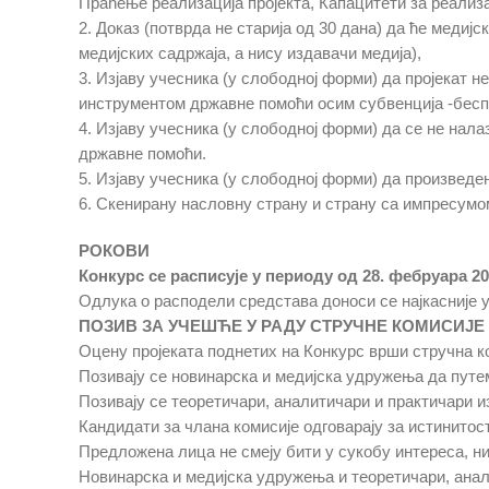
Праћење реализација пројекта, Капацитети за реализац
2. Доказ (потврда не старија од 30 дана) да ће медиј
медијских садржаја, а нису издавачи медија),
3. Изјаву учесника (у слободној форми) да пројекат 
инструментом државне помоћи осим субвенција -бесп
4. Изјаву учесника (у слободној форми) да се не нала
државне помоћи.
5. Изјаву учесника (у слободној форми) да произведе
6. Скенирану насловну страну и страну са импресумо
РОКОВИ
Конкурс се расписује у периоду од 28. фебруара 202
Одлука о расподели средстава доноси се најкасније
ПОЗИВ ЗА УЧЕШЋЕ У РАДУ СТРУЧНЕ КОМИСИЈЕ
Оцену пројеката поднетих на Конкурс врши стручна ко
Позивају се новинарска и медијска удружења да путе
Позивају се теоретичари, аналитичари и практичари и
Кандидати за члана комисије одговарају за истинитос
Предложена лица не смеју бити у сукобу интереса, ни
Новинарска и медијска удружења и теоретичари, анали