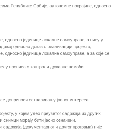
рсима Републике Србије, аутономне покрајине, односно
е, односно јединице локалне самоуправе, а нису у
држај односно доказ о реализацији пројекта;
, односно јединице локалне самоуправе, а за које се
мислу прописа о контроли државне помоћи.
 се доприноси остваривању јавног интереса
екту, у којем удео преузетог садржаја из других
и снимци морају бити јасно означени.
г садржаја (документарног и другог програма) није