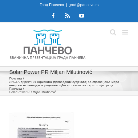
Skip
Град Панчево
|
grad@pancevo.rs
to
Facebook
Rss
YouTube
content
Solar Power PR Miljan Milutinović
Почетна
ЛИСТА директних корисника (привредних субјеката) за спровођење мера
енергетске санације породичних кућа и станова на територији града
Панчева
Solar Power PR Miljan Milutinović