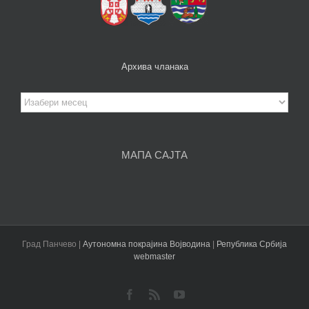
Архива чланака
Архива
чланака
МАПА САЈТА
Град Панчево |
Аутономна покрајина Војводина
|
Република Србија
webmaster
Facebook
Rss
YouTube